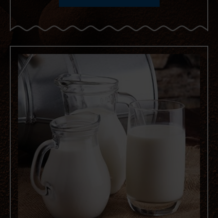
-
OTWIERA
POPUP
Z DODATKOWYMI
INFORMACJAMI