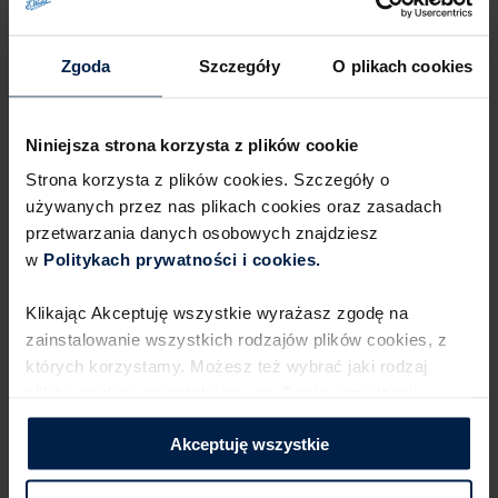
Zgoda
Szczegóły
O plikach cookies
Bajeczny
Niniejsza strona korzysta z plików cookie
Strona korzysta z plików cookies. Szczegóły o
używanych przez nas plikach cookies oraz zasadach
przetwarzania danych osobowych znajdziesz
w
Politykach prywatności i cookies.​ ​
Klikając Akceptuję wszystkie wyrażasz zgodę na
zainstalowanie wszystkich rodzajów plików cookies,​ z
których korzystamy. Możesz też wybrać jaki rodzaj
plików cookies zainstalujemy na Twoim urządzeniu,​
klikając Zmień ustawienia.​ ​
Bajeczny Crunchy Karmel
Akceptuję wszystkie