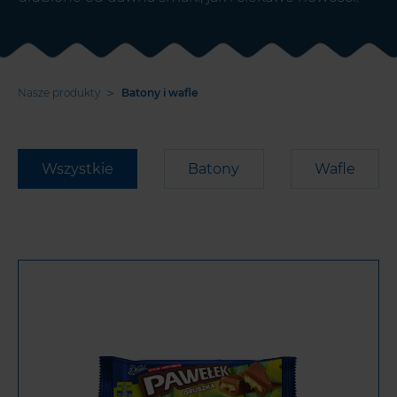
>
Nasze produkty
Batony i wafle
Wszystkie
Batony
Wafle