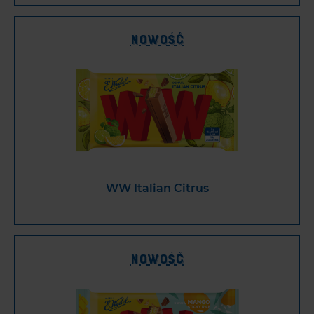
Nowość
WW Italian Citrus
Nowość