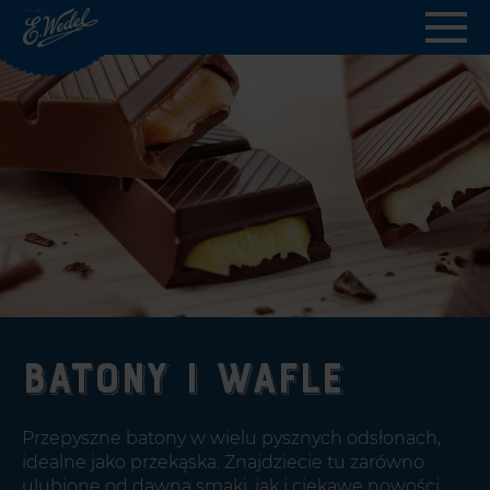
Wedel.pl
-
strona
główna
Batony i wafle
Przepyszne batony w wielu pysznych odsłonach,
idealne jako przekąska. Znajdziecie tu zarówno
ulubione od dawna smaki, jak i ciekawe nowości.