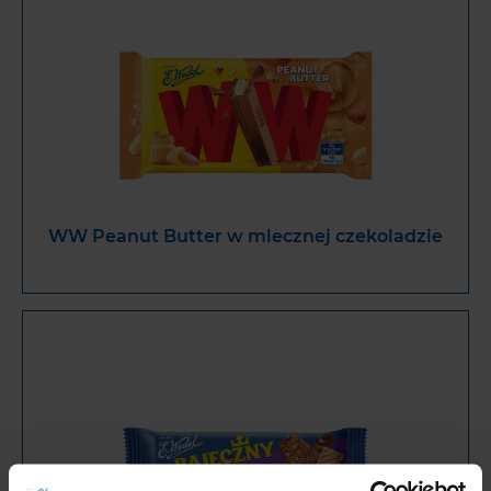
WW Peanut Butter w mlecznej czekoladzie