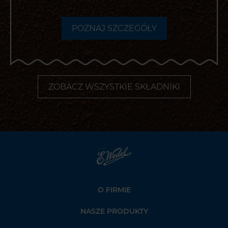
POZNAJ SZCZEGÓŁY
-
OTWIERA
POPUP
Z DODATKOWYMI
INFORMACJAMI
ZOBACZ WSZYSTKIE SKŁADNIKI
Strona
głowna
Wedel.pl
O FIRMIE
NASZE PRODUKTY