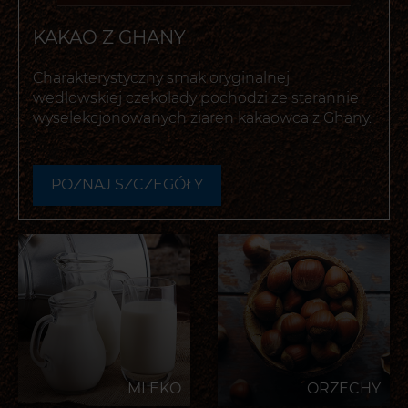
KAKAO Z GHANY
Charakterystyczny smak oryginalnej
wedlowskiej czekolady pochodzi ze starannie
wyselekcjonowanych ziaren kakaowca z Ghany.
POZNAJ SZCZEGÓŁY
-
OTWIERA
POPUP
Z
DODATKOWYMI
INFORMACJAMI
MLEKO
ORZECHY