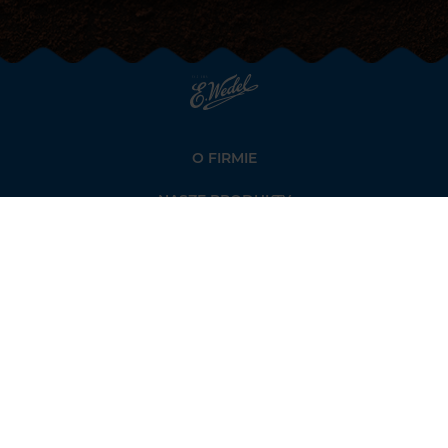
Strona
głowna
Wedel.pl
O FIRMIE
NASZE PRODUKTY
ŚWIAT WEDLA
DLA MEDIÓW
KONTAKT
REGULAMINY