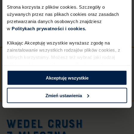
Strona korzysta z plików cookies. Szczegóły o
używanych przez nas plikach cookies oraz zasadach
przetwarzania danych osobowych znajdziesz
w
Politykach prywatności i cookies.​ ​
Klikając Akceptuję wszystkie wyrażasz zgodę na
zainstalowanie wszystkich rodzajów plików cookies,​ z
których korzystamy. Możesz też wybrać jaki rodzaj
plików cookies zainstalujemy na Twoim urządzeniu,​
POZNAJ KOLEJNY Z NASZYCH
klikając Zmień ustawienia.​ ​
PRODUKTÓW
Akceptuję wszystkie
Zmień ustawienia
WEDEL CRUSH