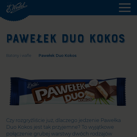
Wedel.pl
-
strona
główna
PAWEŁEK DUO KOKOS
Batony i wafle
Pawełek Duo Kokos
Czy rozgryźliście już, dlaczego jedzenie Pawełka
Duo Kokos jest tak przyjemne? To wyjątkowe
połączenie grubej warstwy dwóch rodzajów