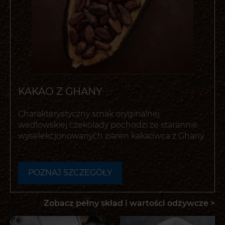
KAKAO Z GHANY
Charakterystyczny smak oryginalnej
wedlowskiej czekolady pochodzi ze starannie
wyselekcjonowanych ziaren kakaowca z Ghany.
POZNAJ SZCZEGÓŁY
-
OTWIERA
POPUP
Zobacz pełny skład i wartości odżywcze >
Z DODATKOWYMI
INFORMACJAMI