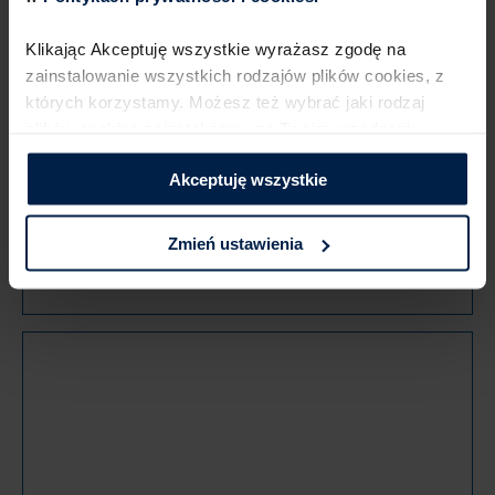
Klikając Akceptuję wszystkie wyrażasz zgodę na
zainstalowanie wszystkich rodzajów plików cookies,​ z
których korzystamy. Możesz też wybrać jaki rodzaj
plików cookies zainstalujemy na Twoim urządzeniu,​
klikając Zmień ustawienia.​ ​
Akceptuję wszystkie
Zmień ustawienia
Czekolada Gorzka z orzechami 90g