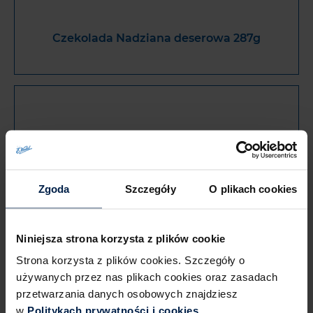
Czekolada Nadziana deserowa 287g
Zgoda
Szczegóły
O plikach cookies
Niniejsza strona korzysta z plików cookie
Czekolada Nadziana mleczna 287g
Strona korzysta z plików cookies. Szczegóły o
używanych przez nas plikach cookies oraz zasadach
przetwarzania danych osobowych znajdziesz
w
Politykach prywatności i cookies.​ ​