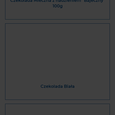
Czekolada Mleczna z nadzieniem “Bajeczny”
100g
Czekolada Biała