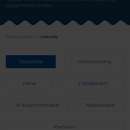
przyjemność smaku.
>
Nasze produkty
Czekolady
Wszystkie
Homecooking
Pełne
Z dodatkami
W dużym formacie
Nadziewane
Premium