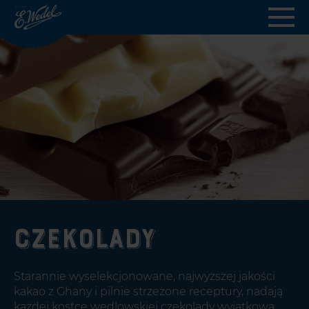
Wedel.pl
-
strona
główna
Czekolady
Starannie wyselekcjonowane, najwyższej jakości
kakao z Ghany i pilnie strzeżone receptury, nadają
każdej kostce wedlowskiej czekolady wyjątkową