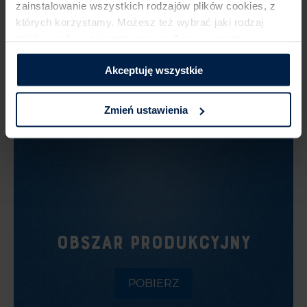
zainstalowanie wszystkich rodzajów plików cookies,​ z
których korzystamy. Możesz też wybrać jaki rodzaj
POBIERZ
plików cookies zainstalujemy na Twoim urządzeniu,​
klikając Zmień ustawienia.​ ​
Akceptuję wszystkie
Zmień ustawienia
OBSZAR PRODUKCYJNY
POBIERZ