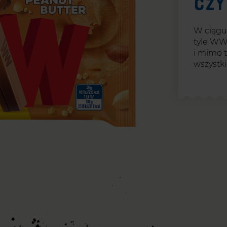
Czy
W ciągu
tyle WW,
i mimo t
wszystk