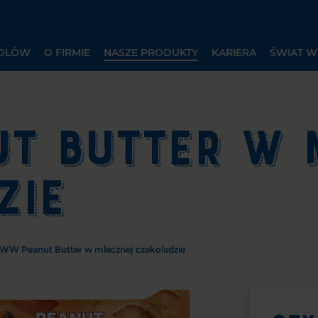
EDLÓW
O FIRMIE
NASZE PRODUKTY
KARIERA
ŚWIAT W
T BUTTER W 
ZIE
WW Peanut Butter w mlecznej czekoladzie