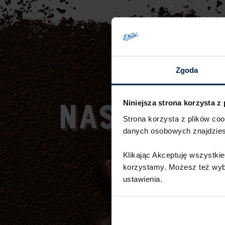
Zgoda
Niniejsza strona korzysta z
NASZE
SKŁ
Strona korzysta z plików co
danych osobowych znajdzie
Klikając Akceptuję wszystkie
korzystamy. Możesz też wybra
ustawienia.​ ​