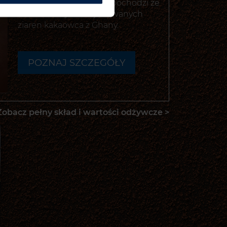
wedlowskiej czekolady pochodzi ze
starannie wyselekcjonowanych
ziaren kakaowca z Ghany.
POZNAJ SZCZEGÓŁY
-
OTWIERA
POPUP
Z DODATKOWYMI
Zobacz pełny skład i wartości odżywcze >
INFORMACJAMI