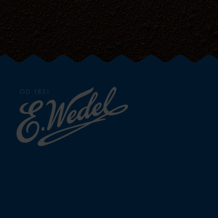
Strona
głowna
Wedel.pl