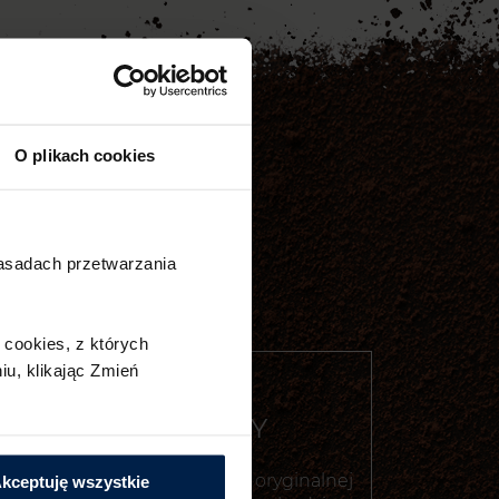
O plikach cookies
zasadach przetwarzania
cookies,​ z których
u,​ klikając Zmień
KAKAO Z GHANY
Charakterystyczny smak oryginalnej
kceptuję wszystkie