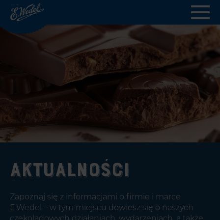
Wedel.pl
-
strona
główna
Aktualności
Zapoznaj się z informacjami o firmie i marce
E.Wedel – w tym miejscu dowiesz się o naszych
czekoladowych działaniach, wydarzeniach, a także