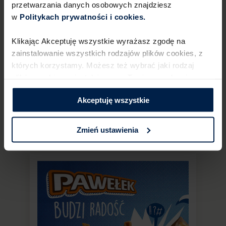
DEKLARACJA DOTYCZĄCA
przetwarzania danych osobowych znajdziesz
REZYGNACJI UŻYCIA JAJ
w
Politykach prywatności i cookies.​ ​
Z CHOWU KLATKOWEGO
Klikając Akceptuję wszystkie wyrażasz zgodę na
zainstalowanie wszystkich rodzajów plików cookies,​ z
których korzystamy. Możesz też wybrać jaki rodzaj
plików cookies zainstalujemy na Twoim urządzeniu,​
klikając Zmień ustawienia.​ ​
POZNAJ SZCZEGÓŁY
Akceptuję wszystkie
Zmień ustawienia