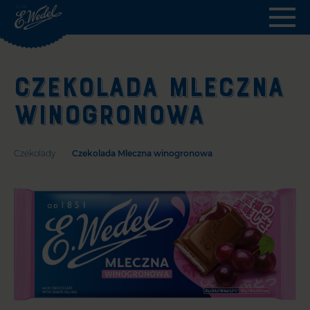
Wedel.pl
-
strona
główna
CZEKOLADA MLECZNA
WINOGRONOWA
Czekolady
Czekolada Mleczna winogronowa