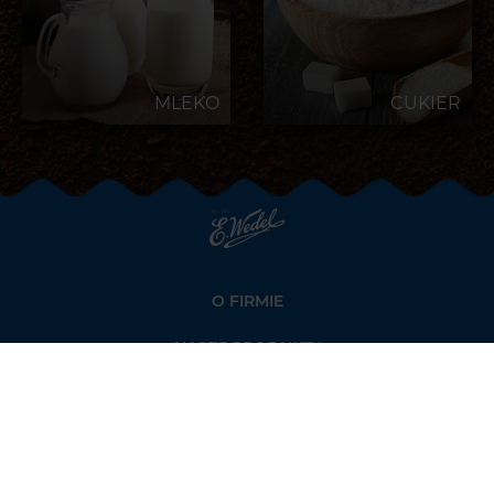
MLEKO
CUKIER
Strona
głowna
Wedel.pl
O FIRMIE
NASZE PRODUKTY
ŚWIAT WEDLA
DLA MEDIÓW
KONTAKT