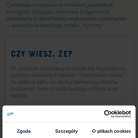
Czekolada inspirowana smakiem japońskich
winogron. Soczysta, owocowa przyjemność
zamknięta w aksamitnej wedlowskiej czekoladzie
— prawdziwa eksplozja smaku. Yummy!
Czy wiesz, że?
W centrum Warszawy znajduje się legendarna
pijalnia czekolady E.Wedel - “Staroświeci Sklep”.
To właśnie tam, na dachu kamienicy, można
podziwiać neon przedstawiający chłopca na
zebrze.
Zgoda
Szczegóły
O plikach cookies