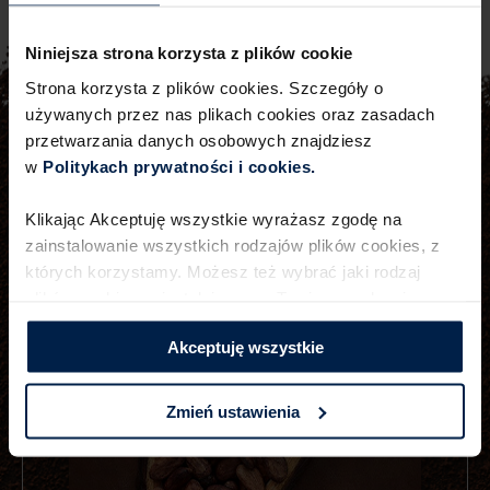
Niniejsza strona korzysta z plików cookie
Strona korzysta z plików cookies. Szczegóły o
używanych przez nas plikach cookies oraz zasadach
NASZE SKŁADNIKI:
przetwarzania danych osobowych znajdziesz
w
Politykach prywatności i cookies.​ ​
Klikając Akceptuję wszystkie wyrażasz zgodę na
zainstalowanie wszystkich rodzajów plików cookies,​ z
których korzystamy. Możesz też wybrać jaki rodzaj
plików cookies zainstalujemy na Twoim urządzeniu,​
klikając Zmień ustawienia.​ ​
Akceptuję wszystkie
Zmień ustawienia