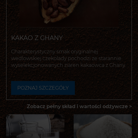
KAKAO Z GHANY
Charakterystyczny smak oryginalnej
wedlowskiej czekolady pochodzi ze starannie
wyselekcjonowanych ziaren kakaowca z Ghany.
POZNAJ SZCZEGÓŁY
-
OTWIERA
POPUP
Zobacz pełny skład i wartości odżywcze >
Z DODATKOWYMI
INFORMACJAMI