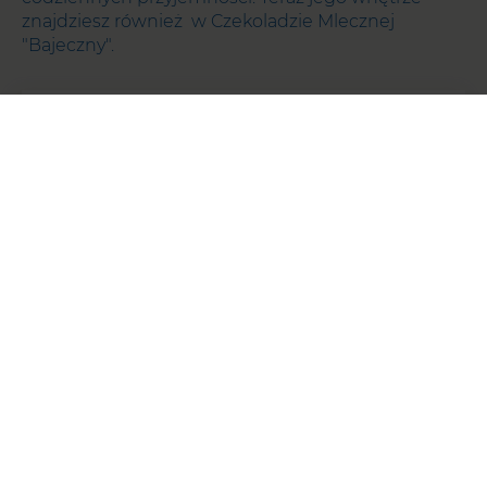
znajdziesz również w Czekoladzie Mlecznej
"Bajeczny".
Czy wiesz, że?
Co minutę w Fabryce E.Wedel produkowane
jest ok. 500 tabliczek czekolady.
NASZE
SKŁADNIKI: