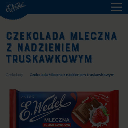
Wedel.pl
-
strona
główna
CZEKOLADA MLECZNA
Z NADZIENIEM
TRUSKAWKOWYM
Czekolady
Czekolada Mleczna z nadzieniem truskawkowym