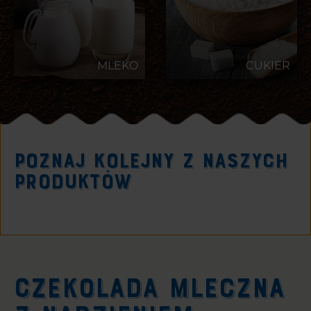
MLEKO
CUKIER
POZNAJ KOLEJNY Z NASZYCH
PRODUKTÓW
CZEKOLADA MLECZNA