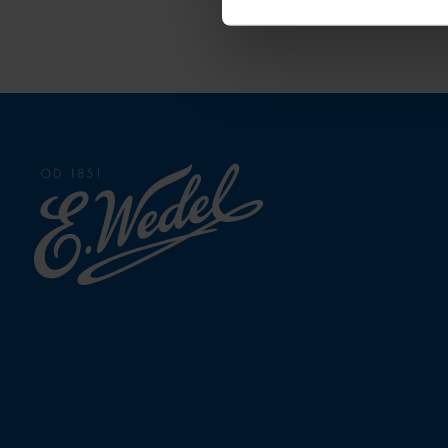
Strona
głowna
Wedel.pl