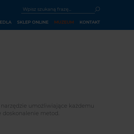
"Wpisz
szukaną
frazę"
EDLA
SKLEP ONLINE
MUZEUM
KONTAKT
 narzędzie umożliwiające każdemu
e doskonalenie metod.