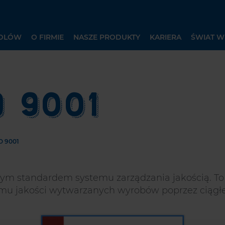
EDLÓW
O FIRMIE
NASZE PRODUKTY
KARIERA
ŚWIAT W
O 9001
O 9001
ym standardem systemu zarządzania jakością. To
mu jakości wytwarzanych wyrobów poprzez ciągł