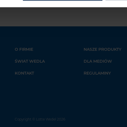
O FIRMIE
NASZE PRODUKTY
ŚWIAT WEDLA
DLA MEDIÓW
KONTAKT
REGULAMINY
Copyright
© Lotte Wedel 2026